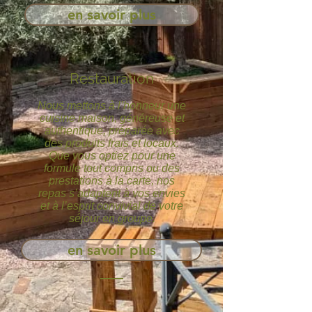
en savoir plus
Restauration
Nous mettons à l’honneur une
cuisine maison, généreuse et
authentique, préparée avec
des produits frais et locaux.
Que vous optiez pour une
formule tout compris ou des
prestations à la carte, nos
repas s’adaptent à vos envies
et à l’esprit convivial de votre
séjour en groupe.
en savoir plus