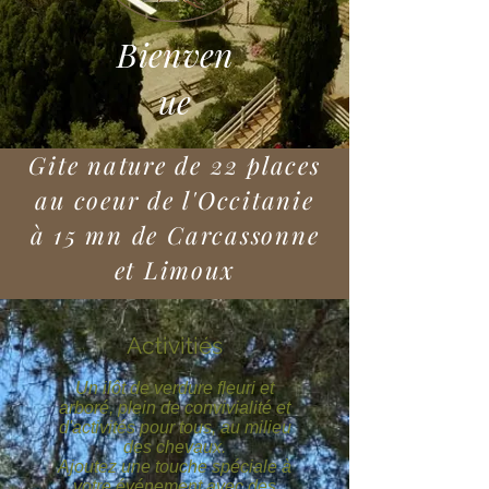
Bienven
ue
Gite nature de 22 places
au coeur de l'Occitanie
à 15 mn de Carcassonne
et Limoux
Activitiés
Un ilôt de verdure fleuri et
arboré, plein de convivialité et
d'activités pour tous, au milieu
des chevaux.
Ajoutez une touche spéciale à
votre événement avec des